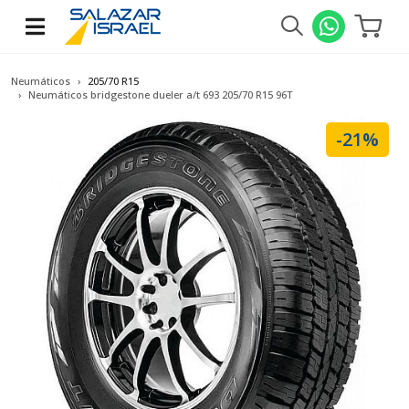
Neumáticos
205/70 R15
Neumáticos bridgestone dueler a/t 693 205/70 R15 96T
-21%