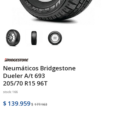
Neumáticos Bridgestone
Dueler A/t 693
205/70 R15 96T
stock: 166
$ 139.959
$
177.163