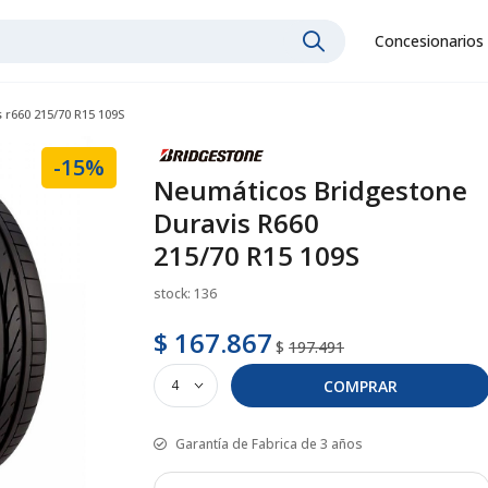
Concesionarios
 r660 215/70 R15 109S
-15%
Neumáticos Bridgestone
Duravis R660
215/70 R15 109S
stock: 136
$ 167.867
$
197.491
COMPRAR
Garantía de Fabrica de 3 años