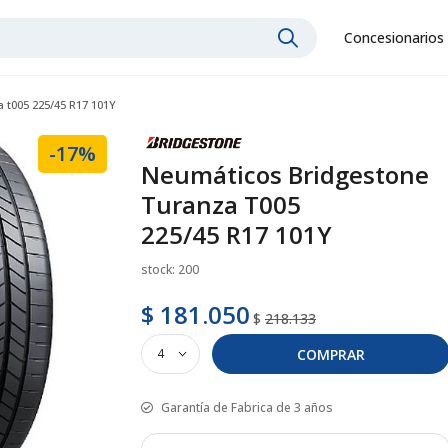
Concesionarios
 t005 225/45 R17 101Y
-17%
Neumáticos Bridgestone
Turanza T005
225/45 R17 101Y
stock: 200
$ 181.050
$
218.133
COMPRAR
Garantía de Fabrica de 3 años