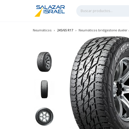
Neumáticos
245/65 R17
Neumáticos bridgestone dueler a