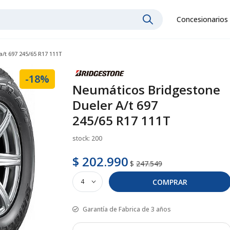
Concesionarios
/t 697 245/65 R17 111T
-18%
Neumáticos Bridgestone
Dueler A/t 697
245/65 R17 111T
stock: 200
$ 202.990
$
247.549
COMPRAR
Garantía de Fabrica de 3 años