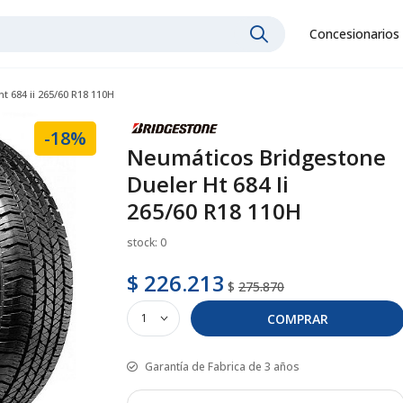
Concesionarios
t 684 ii 265/60 R18 110H
-18%
Neumáticos Bridgestone
Dueler Ht 684 Ii
265/60 R18 110H
stock: 0
$ 226.213
$
275.870
COMPRAR
Garantía de Fabrica de 3 años