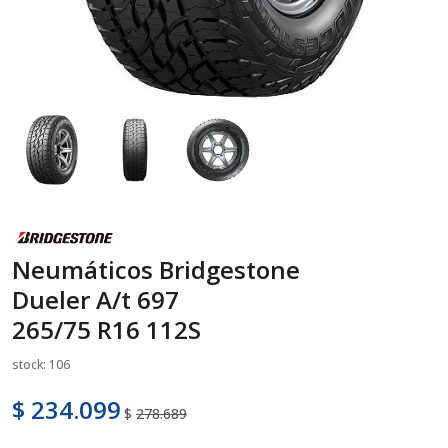
Neumáticos Bridgestone
Dueler A/t 697
265/75 R16 112S
stock: 106
$ 234.099
$
278.689