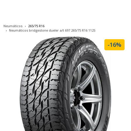
Neumáticos
265/75 R16
Neumáticos bridgestone dueler a/t 697 265/75 R16 112S
-16%