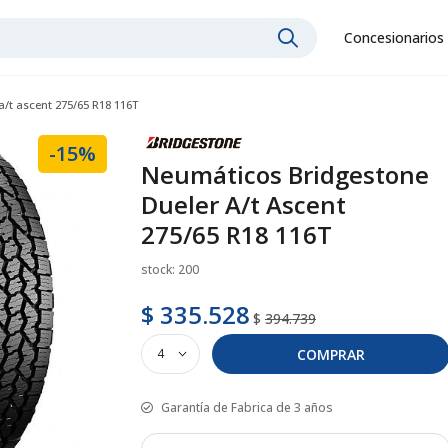
Concesionarios
/t ascent 275/65 R18 116T
-15%
Neumáticos Bridgestone
Dueler A/t Ascent
275/65 R18 116T
stock: 200
$ 335.528
$
394.739
COMPRAR
Garantía de Fabrica de 3 años