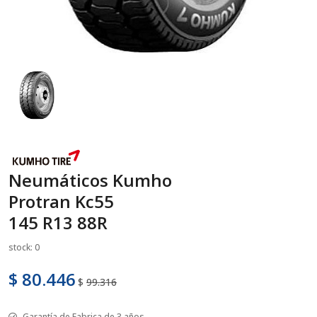
Neumáticos Kumho
Protran Kc55
145 R13 88R
stock: 0
$ 80.446
$
99.316
Garantía de Fabrica de 3 años