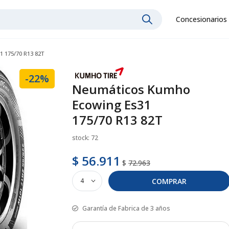
Concesionarios
 175/70 R13 82T
-22%
Neumáticos Kumho
Ecowing Es31
175/70 R13 82T
stock: 72
$ 56.911
$
72.963
COMPRAR
Garantía de Fabrica de 3 años