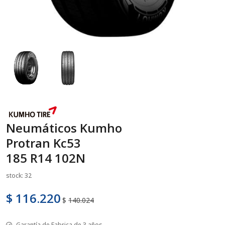
Neumáticos Kumho
Protran Kc53
185 R14 102N
stock: 32
$ 116.220
$
140.024
Garantía de Fabrica de 3 años