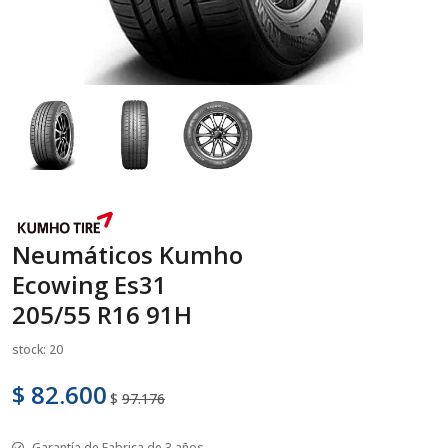
Neumáticos Kumho
Ecowing Es31
205/55 R16 91H
stock: 20
$ 82.600
$
97.176
Garantía de Fabrica de 3 años