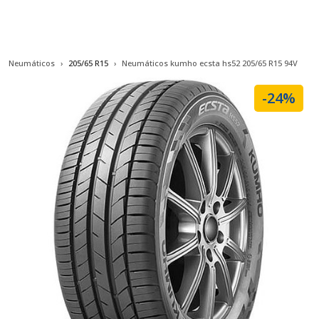
Neumáticos
205/65 R15
Neumáticos kumho ecsta hs52 205/65 R15 94V
-24%