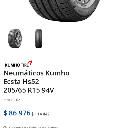
Neumáticos Kumho
Ecsta Hs52
205/65 R15 94V
stock: 102
$ 86.976
$
114.442
Garantía de Fabrica de 3 años