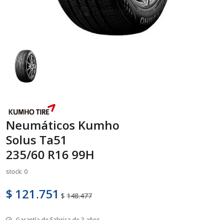
Neumáticos Kumho
Solus Ta51
235/60 R16 99H
stock: 0
$ 121.751
$
148.477
Garantía de Fabrica de 3 años