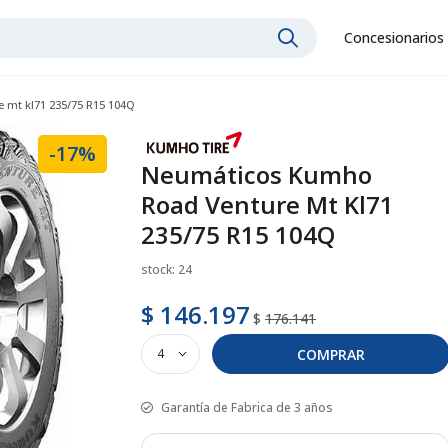
Concesionarios
 mt kl71 235/75 R15 104Q
-17%
Neumáticos Kumho
Road Venture Mt Kl71
235/75 R15 104Q
stock: 24
$ 146.197
$
176.141
COMPRAR
Garantía de Fabrica de 3 años