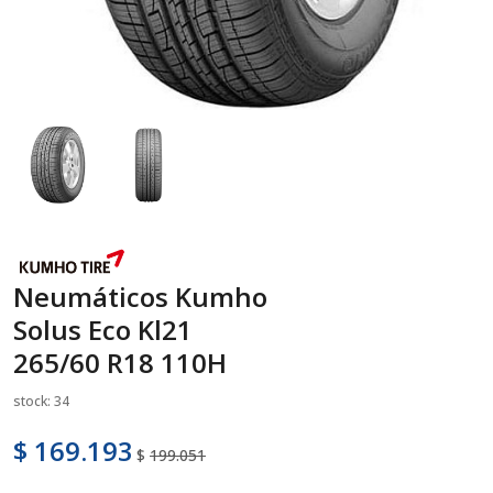
Neumáticos Kumho
Solus Eco Kl21
265/60 R18 110H
stock: 34
$ 169.193
$
199.051