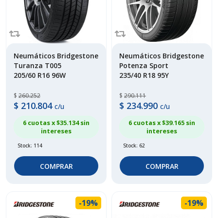
Neumáticos Bridgestone
Neumáticos Bridgestone
Turanza T005
Potenza Sport
205/60 R16 96W
235/40 R18 95Y
$
260.252
$
290.111
$
210.804
$
234.990
c/u
c/u
6 cuotas x $
35.134
sin
6 cuotas x $
39.165
sin
intereses
intereses
Stock: 114
Stock: 62
COMPRAR
COMPRAR
-19%
-19%