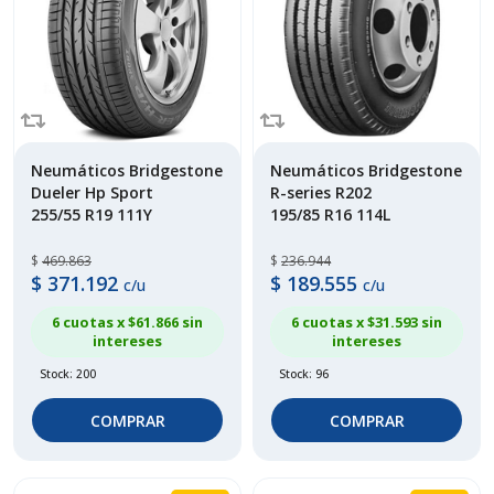
Neumáticos Bridgestone
Neumáticos Bridgestone
Dueler Hp Sport
R-series R202
255/55 R19 111Y
195/85 R16 114L
$
469.863
$
236.944
$
371.192
$
189.555
c/u
c/u
6 cuotas x $
61.866
sin
6 cuotas x $
31.593
sin
intereses
intereses
Stock: 200
Stock: 96
COMPRAR
COMPRAR