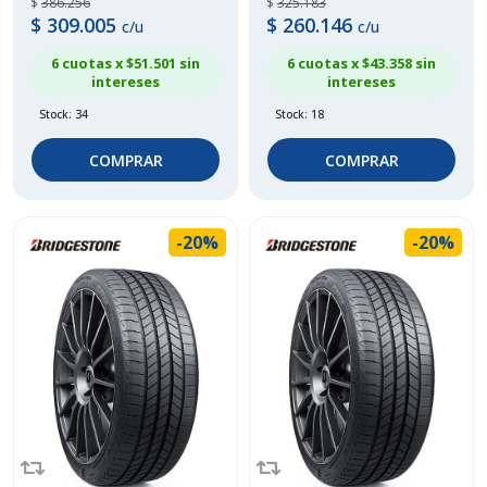
$
386.256
$
325.183
$
309.005
$
260.146
c/u
c/u
6 cuotas x $
51.501
sin
6 cuotas x $
43.358
sin
intereses
intereses
Stock: 34
Stock: 18
COMPRAR
COMPRAR
-20%
-20%