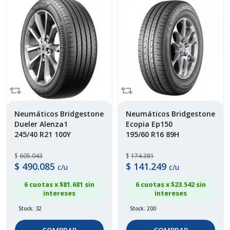
Neumáticos Bridgestone
Neumáticos Bridgestone
Dueler Alenza1
Ecopia Ep150
245/40 R21 100Y
195/60 R16 89H
$
605.043
$
174.381
$
490.085
$
141.249
c/u
c/u
6 cuotas x $
81.681
sin
6 cuotas x $
23.542
sin
intereses
intereses
Stock: 32
Stock: 200