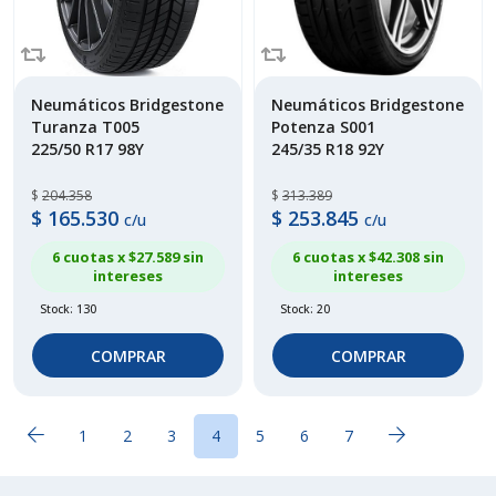
Neumáticos Bridgestone
Neumáticos Bridgestone
Turanza T005
Potenza S001
225/50 R17 98Y
245/35 R18 92Y
$
204.358
$
313.389
$
165.530
$
253.845
c/u
c/u
6 cuotas x $
27.589
sin
6 cuotas x $
42.308
sin
intereses
intereses
Stock: 130
Stock: 20
COMPRAR
COMPRAR
1
2
3
4
5
6
7
(current)