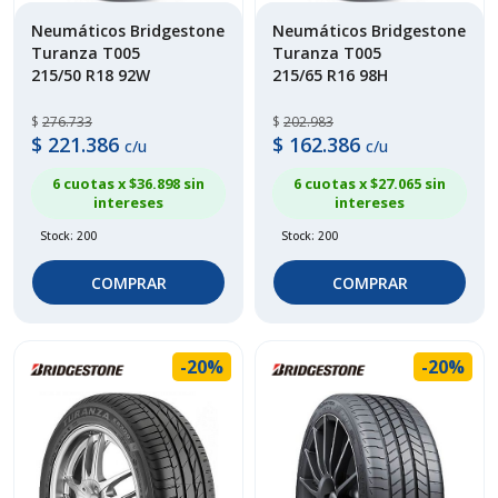
Neumáticos Bridgestone
Neumáticos Bridgestone
Turanza T005
Turanza T005
215/50 R18 92W
215/65 R16 98H
$
276.733
$
202.983
$
221.386
$
162.386
c/u
c/u
6 cuotas x $
36.898
sin
6 cuotas x $
27.065
sin
intereses
intereses
Stock: 200
Stock: 200
COMPRAR
COMPRAR
-20%
-20%