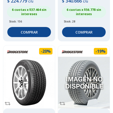
$
224.779
$
340.666
c/u
c/u
6 cuotas x $
37.464
sin
6 cuotas x $
56.778
sin
intereses
intereses
Stock: 156
Stock: 28
COMPRAR
COMPRAR
-20%
-19%