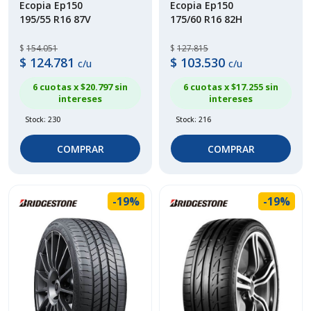
Ecopia Ep150
Ecopia Ep150
195/55 R16 87V
175/60 R16 82H
$
154.051
$
127.815
$
124.781
$
103.530
c/u
c/u
6 cuotas x $
20.797
sin
6 cuotas x $
17.255
sin
intereses
intereses
Stock: 230
Stock: 216
COMPRAR
COMPRAR
-19%
-19%