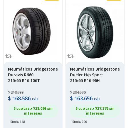
Neumáticos Bridgestone
Neumáticos Bridgestone
Duravis R660
Dueler H/p Sport
215/65 R16 106T
215/65 R16 96H
$
210.733
$
204.570
$
168.586
$
163.656
c/u
c/u
6 cuotas x $
28.098
sin
6 cuotas x $
27.276
sin
intereses
intereses
Stock: 148
Stock: 200