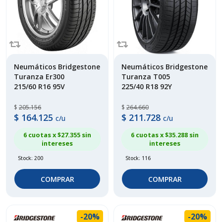
Neumáticos Bridgestone
Neumáticos Bridgestone
Turanza Er300
Turanza T005
215/60 R16 95V
225/40 R18 92Y
$
205.156
$
264.660
$
164.125
$
211.728
c/u
c/u
6 cuotas x $
27.355
sin
6 cuotas x $
35.288
sin
intereses
intereses
Stock: 200
Stock: 116
COMPRAR
COMPRAR
-20%
-20%