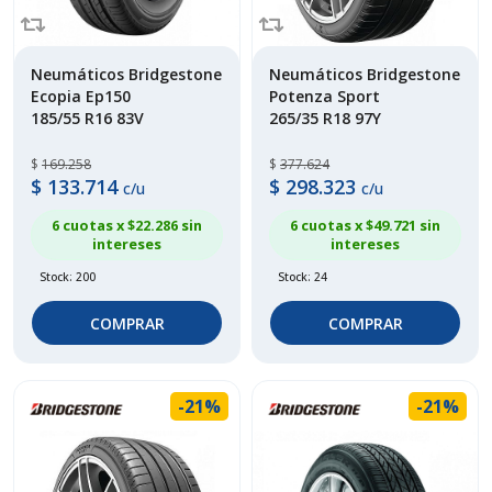
Neumáticos Bridgestone
Neumáticos Bridgestone
Ecopia Ep150
Potenza Sport
185/55 R16 83V
265/35 R18 97Y
$
169.258
$
377.624
$
133.714
$
298.323
c/u
c/u
6 cuotas x $
22.286
sin
6 cuotas x $
49.721
sin
intereses
intereses
Stock: 200
Stock: 24
COMPRAR
COMPRAR
-21%
-21%