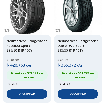
Neumáticos Bridgestone
Neumáticos Bridgestone
Potenza Sport
Dueler H/p Sport
295/30 R19 100Y
235/55 R19 101V
$
540.206
$
487.813
$
426.763
$
385.372
c/u
c/u
6 cuotas x $
71.128
sin
6 cuotas x $
64.229
sin
intereses
intereses
Stock: 28
Stock: 40
COMPRAR
COMPRAR