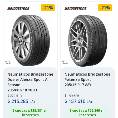
-21%
-21%
Neumáticos Bridgestone
Neumáticos Bridgestone
Dueler Alenza Sport All
Potenza Sport
Season
205/45 R17 88Y
235/60 R18 103H
$
272.513
$
199.506
$
215.285
$
157.610
c/u
c/u
6 cuotas x $
35.881
sin
6 cuotas x $
26.269
sin
intereses
intereses