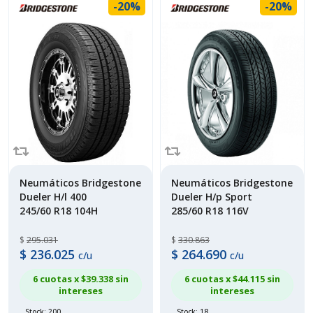
-20%
-20%
Neumáticos Bridgestone
Neumáticos Bridgestone
Dueler H/l 400
Dueler H/p Sport
245/60 R18 104H
285/60 R18 116V
$
295.031
$
330.863
$
236.025
$
264.690
c/u
c/u
6 cuotas x $
39.338
sin
6 cuotas x $
44.115
sin
intereses
intereses
Stock: 200
Stock: 18