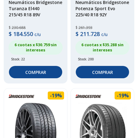
Neumáticos Bridgestone
Neumáticos Bridgestone
Turanza El440
Potenza Sport Evo
215/45 R18 89V
225/40 R18 92Y
$
230.688
$
261.393
$
184.550
$
211.728
c/u
c/u
6 cuotas x $
30.759
sin
6 cuotas x $
35.288
sin
intereses
intereses
Stock: 22
Stock: 200
COMPRAR
COMPRAR
-19%
-19%