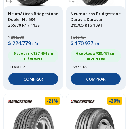
Neumáticos Bridgestone
Neumáticos Bridgestone
Dueler Ht 684 Ii
Duravis Duravan
265/70 R17 113S
215/65 R16 109T
$
284.530
$
216.427
$
224.779
$
170.977
c/u
c/u
6 cuotas x $
37.464
sin
6 cuotas x $
28.497
sin
intereses
intereses
Stock: 182
Stock: 172
COMPRAR
COMPRAR
-21%
-20%