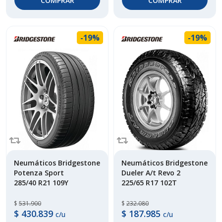
COMPRAR
COMPRAR
-19%
-19%
Neumáticos Bridgestone
Neumáticos Bridgestone
Potenza Sport
Dueler A/t Revo 2
285/40 R21 109Y
225/65 R17 102T
$
531.900
$
232.080
$
430.839
$
187.985
c/u
c/u