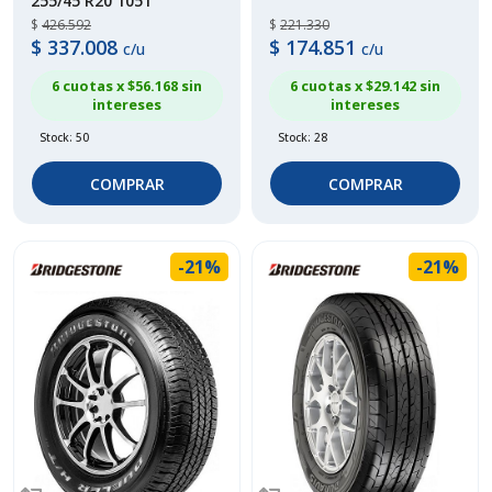
255/45 R20 105T
$
426.592
$
221.330
$
337.008
$
174.851
c/u
c/u
6 cuotas x $
56.168
sin
6 cuotas x $
29.142
sin
intereses
intereses
Stock: 50
Stock: 28
COMPRAR
COMPRAR
-21%
-21%