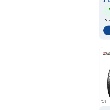
$
1
Sto