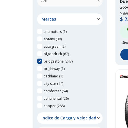
Duel
265
$
27
$
2
Marcas
alfamotors
(1)
aptany
(38)
Sto
autogreen
(2)
bfgoodrich
(67)
bridgestone
(247)
brightway
(1)
cachland
(1)
city star
(14)
comforser
(54)
continental
(26)
cooper
(288)
cratos
(1)
Indice de Carga y Velocidad
delmax
(2)