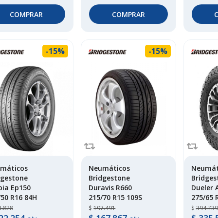
COMPRAR
COMPRAR
-15%
-15%
máticos
Neumáticos
Neumát
dgestone
Bridgestone
Bridges
pia Ep150
Duravis R660
Dueler 
/50 R16 84H
215/70 R15 109S
275/65 
3.828
$
197.491
$
394.739