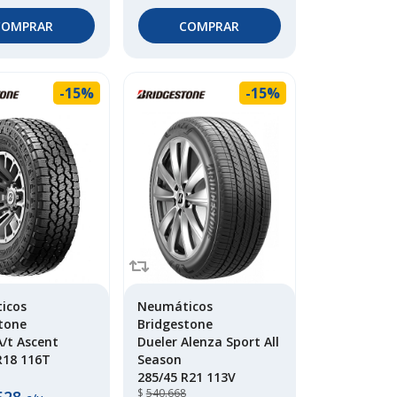
COMPRAR
COMPRAR
-15%
-15%
icos
Neumáticos
tone
Bridgestone
A/t Ascent
Dueler Alenza Sport All
R18 116T
Season
285/45 R21 113V
$
540.668