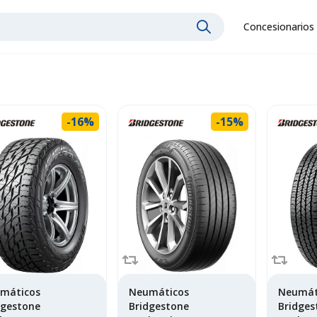
Concesionarios
-16%
-15%
máticos
Neumáticos
Neumát
dgestone
Bridgestone
Bridges