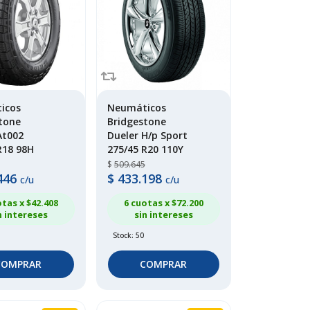
icos
Neumáticos
tone
Bridgestone
At002
Dueler H/p Sport
R18 98H
275/45 R20 110Y
$
509.645
446
$
433.198
c/u
c/u
otas x $
42.408
6 cuotas x $
72.200
n intereses
sin intereses
Stock: 50
COMPRAR
COMPRAR