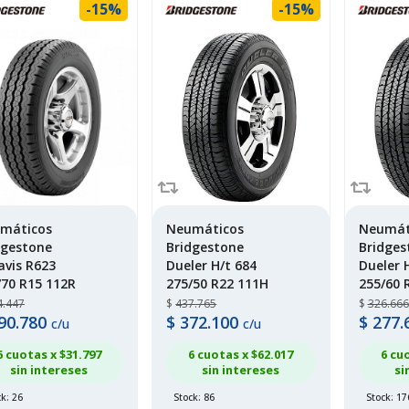
-15%
-15%
máticos
Neumáticos
Neumát
dgestone
Bridgestone
Bridges
avis R623
Dueler H/t 684
Dueler 
/70 R15 112R
275/50 R22 111H
255/60 
4.447
$
437.765
$
326.666
90.780
$
372.100
$
277.
c/u
c/u
6 cuotas x $
31.797
6 cuotas x $
62.017
6 cu
sin intereses
sin intereses
si
k: 26
Stock: 86
Stock: 17