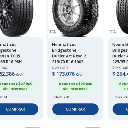
máticos
Neumáticos
Neumát
dgestone
Bridgestone
Bridges
anza T005
Dueler A/t Revo 2
Dueler 
/65 R16 98H
215/70 R16 100S
225/55 
1.042
$
203.619
$
299.348
62.386
$
173.076
$
254.
c/u
c/u
6 cuotas x $
27.065
6 cuotas x $
28.846
6 cu
sin intereses
sin intereses
si
k: 64
Stock: 200
Stock: 24
COMPRAR
COMPRAR