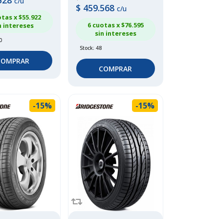
528
c/u
$
459.568
c/u
otas x $
55.922
6 cuotas x $
76.595
n intereses
sin intereses
0
Stock: 48
COMPRAR
COMPRAR
-15%
-15%