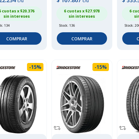
22.254
$
167.867
$
335.
c/u
c/u
6 cuotas x $
20.376
6 cuotas x $
27.978
6 cu
sin intereses
sin intereses
si
ck: 134
Stock: 136
Stock: 20
COMPRAR
COMPRAR
-15%
-15%