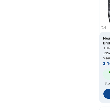
longway
(1)
marshal
(70)
maxxis
(123)
michelin
(318)
mileking
(3)
mirage
(13)
Neu
Bri
nexen
(232)
Tur
ohtsu
(1)
215
onyx
(15)
$
19
pirelli
(223)
$
1
roadboss
(2)
roadcruza
(2)
roadwing
(28)
Stoc
roadx
(167)
rovelo
(156)
royalblack
(1)
rydanz
(4)