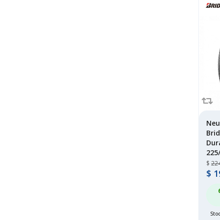
sumaxx
(34)
sumitomo
(7)
tianfu
(1)
toyo
(124)
tracmax
(28)
wanli
(29)
westlake
(193)
windforce
(41)
yokohama
(41)
Neu
Bri
Dur
225
$
22
$
1
Stoc