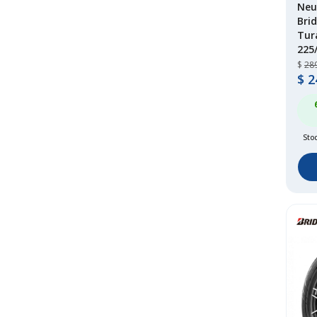
Neu
Bri
Tur
225
$
28
$
2
Sto