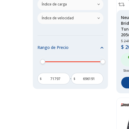
dunlop
(252)
falken
(165)
firestone
(68)
Neu
general tire
(1)
Bri
Tur
goodride
(238)
205
goodyear
(152)
$
24
grenlander
(38)
$
2
Rango de Precio
habilead
(1)
haida
(3)
hankook
(166)
Sto
hilo
(1)
-
$
$
joyroad
(1)
kapsen
(1)
kelly
(13)
keter
(1)
kingboss
(1)
kumho
(56)
ling long
(69)