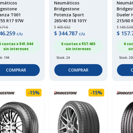
máticos
Neumáticos
Neumát
dgestone
Bridgestone
Bridges
anza T001
Potenza Sport
Dueler 
/55 R17 97W
265/40 R18 101Y
215/60 
9.716
$
405.632
$
185.538
46.259
$
344.787
$
157.
c/u
c/u
6 cuotas x $
41.044
6 cuotas x $
57.465
6 cu
sin intereses
sin intereses
si
ck: 194
Stock: 24
Stock: 20
COMPRAR
COMPRAR
-15%
-15%