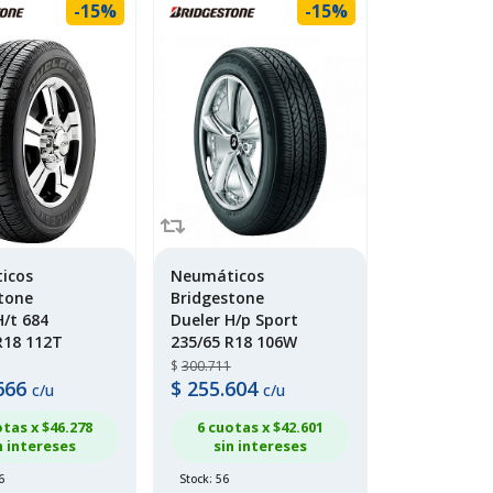
-15%
-15%
icos
Neumáticos
tone
Bridgestone
H/t 684
Dueler H/p Sport
R18 112T
235/65 R18 106W
$
300.711
666
$
255.604
c/u
c/u
otas x $
46.278
6 cuotas x $
42.601
n intereses
sin intereses
6
Stock: 56