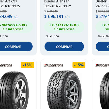
er A/t 697
Dueler Alenza1
Dueler 
/75 R16 112S
305/40 R20 112Y
245/70 
8.689
$
819.048
$
257.862
34.099
$
696.191
$
219.
c/u
c/u
6 cuotas x $
39.017
6 cuotas x $
116.032
6 cu
sin intereses
sin intereses
si
ck: 106
Stock: 106
Stock: 20
COMPRAR
COMPRAR
-15%
-15%