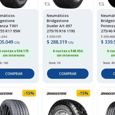
máticos
Neumáticos
Neumát
dgestone
Bridgestone
Bridges
anza T001
Dueler A/t 697
Potenza
/55 R17 95W
275/70 R16 119S
275/40 
1.234
$
339.199
$
399.468
05.049
$
288.319
$
339.
c/u
c/u
6 cuotas x $
34.175
6 cuotas x $
48.054
6 cu
sin intereses
sin intereses
si
ck: 140
Stock: 54
Stock: 40
COMPRAR
COMPRAR
-15%
-15%