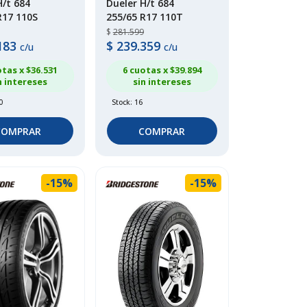
H/t 684
Dueler H/t 684
R17 110S
255/65 R17 110T
$
281.599
183
$
239.359
c/u
c/u
otas x $
36.531
6 cuotas x $
39.894
n intereses
sin intereses
0
Stock: 16
COMPRAR
COMPRAR
-15%
-15%