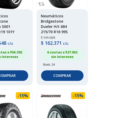
icos
Neumáticos
tone
Bridgestone
 S001
Dueler H/t 684
R19 101Y
215/70 R16 99S
$
191.025
548
$
162.371
c/u
c/u
otas x $
56.592
6 cuotas x $
27.062
n intereses
sin intereses
Stock: 24
COMPRAR
COMPRAR
-15%
-15%