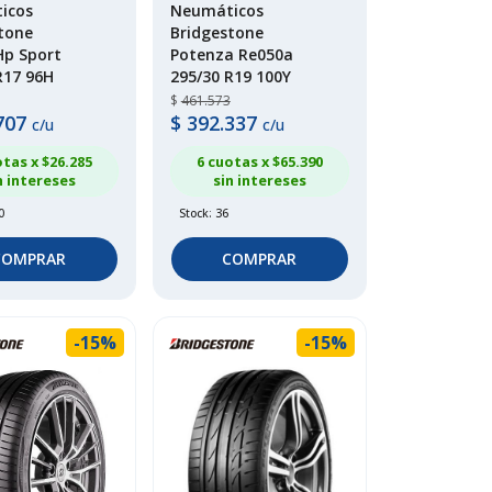
icos
Neumáticos
tone
Bridgestone
Hp Sport
Potenza Re050a
R17 96H
295/30 R19 100Y
$
461.573
707
$
392.337
c/u
c/u
otas x $
26.285
6 cuotas x $
65.390
n intereses
sin intereses
0
Stock: 36
COMPRAR
COMPRAR
-15%
-15%