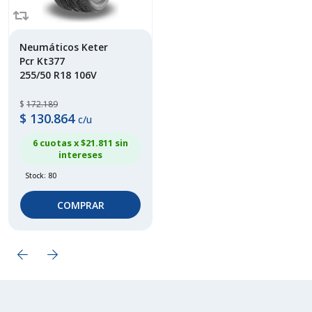
Neumáticos Keter
Pcr Kt377
255/50 R18 106V
$
172.189
$
130.864
c/u
6 cuotas x $
21.811
sin
intereses
Stock: 80
COMPRAR