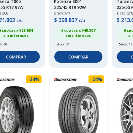
anza T005
Potenza S001
Turanz
/55 R17 97W
225/45 R19 92W
235/55 
6.055
$
393.207
$
281.075
71.802
$
298.837
$
213.
c/u
c/u
6 cuotas x $
28.634
6 cuotas x $
49.807
6 cu
sin intereses
sin intereses
si
k: 96
Stock: 31
Stock: 17
COMPRAR
COMPRAR
-24%
-24%