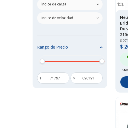
dunlop
(252)
falken
(165)
firestone
(68)
Neu
general tire
(1)
Bri
Dur
goodride
(238)
215
goodyear
(152)
$
27
grenlander
(38)
$
2
Rango de Precio
habilead
(1)
haida
(3)
hankook
(166)
Stoc
hilo
(1)
-
$
$
joyroad
(1)
kapsen
(1)
kelly
(13)
keter
(1)
kingboss
(1)
kumho
(56)
ling long
(69)