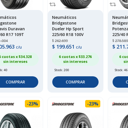
máticos
Neumáticos
Neumát
dgestone
Bridgestone
Bridges
avis Duravan
Dueler Hp Sport
Potenza
/60 R17 109T
225/60 R18 100V
225/40 
1.004
$
262.699
$
278.589
05.963
$
199.651
$
211.
c/u
c/u
6 cuotas x $
34.328
6 cuotas x $
33.276
6 cu
sin intereses
sin intereses
si
k: 40
Stock: 200
Stock: 46
COMPRAR
COMPRAR
-23%
-23%