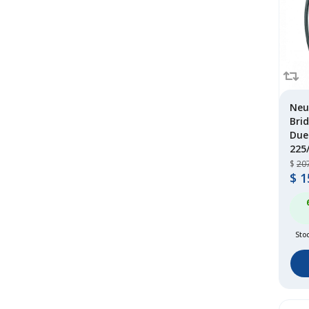
longway
(1)
marshal
(70)
maxxis
(123)
michelin
(318)
mileking
(3)
mirage
(13)
Neu
Bri
nexen
(232)
Due
ohtsu
(1)
225
onyx
(15)
$
20
pirelli
(223)
$
1
roadboss
(2)
roadcruza
(2)
roadwing
(28)
Sto
roadx
(167)
rovelo
(156)
royalblack
(1)
rydanz
(4)