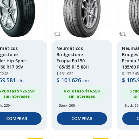
máticos
Neumáticos
Neumát
dgestone
Bridgestone
Bridges
ler H/p Sport
Ecopia Ep150
Ecopia 
/60 R17 99V
185/65 R15 88H
185/60 
7.248
$
131.982
$
137.545
59.581
$
101.626
$
105.
c/u
c/u
6 cuotas x $
26.597
6 cuotas x $
16.938
6 cu
sin intereses
sin intereses
si
ck: 230
Stock: 200
Stock: 20
COMPRAR
COMPRAR