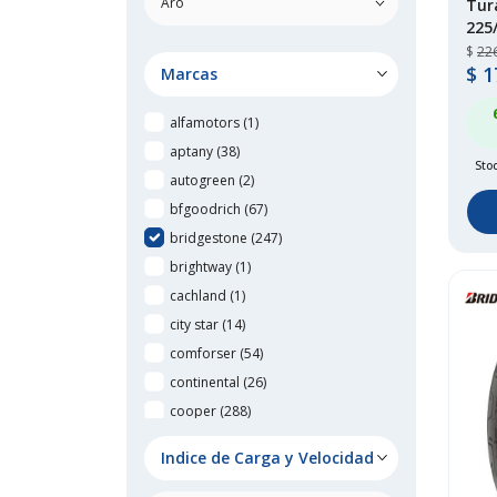
Tur
225
$
22
$
1
Marcas
alfamotors
(1)
aptany
(38)
Stoc
autogreen
(2)
bfgoodrich
(67)
bridgestone
(247)
brightway
(1)
cachland
(1)
city star
(14)
comforser
(54)
continental
(26)
cooper
(288)
cratos
(1)
Indice de Carga y Velocidad
delmax
(2)