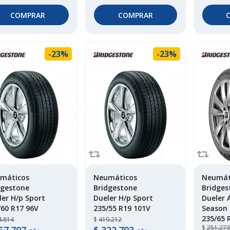
COMPRAR
COMPRAR
-23%
-23%
máticos
Neumáticos
Neumát
dgestone
Bridgestone
Bridges
ler H/p Sport
Dueler H/p Sport
Dueler 
/60 R17 96V
235/55 R19 101V
Season
235/65 
4.814
$
419.212
$
251.273