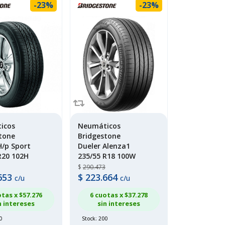
-23%
-23%
icos
Neumáticos
tone
Bridgestone
H/p Sport
Dueler Alenza1
R20 102H
235/55 R18 100W
$
290.473
653
$
223.664
c/u
c/u
otas x $
57.276
6 cuotas x $
37.278
n intereses
sin intereses
0
Stock: 200