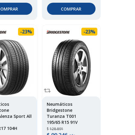
COMPRAR
COMPRAR
-23%
-23%
icos
Neumáticos
tone
Bridgestone
Alenza Sport All
Turanza T001
195/65 R15 91V
R17 104H
$
128.891