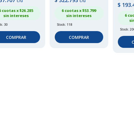
57.707
$
322.793
c/u
c/u
$
193.
6 cuotas x $
26.285
6 cuotas x $
53.799
6 cu
sin intereses
sin intereses
si
k: 30
Stock: 118
Stock: 20
COMPRAR
COMPRAR