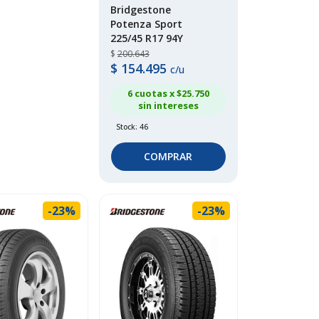
Bridgestone
Potenza Sport
225/45 R17 94Y
$
200.643
$
154.495
c/u
6 cuotas x $
25.750
sin intereses
Stock: 46
COMPRAR
-23%
-23%