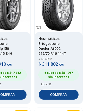
icos
Neumáticos
tone
Bridgestone
Ep150
Dueler At002
R15 84H
275/70 R16 114T
$
404.938
910
$
311.802
c/u
c/u
otas x $
17.652
6 cuotas x $
51.967
n intereses
sin intereses
0
Stock: 52
COMPRAR
COMPRAR