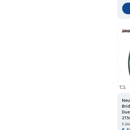
Neu
Bri
Due
215
$
20