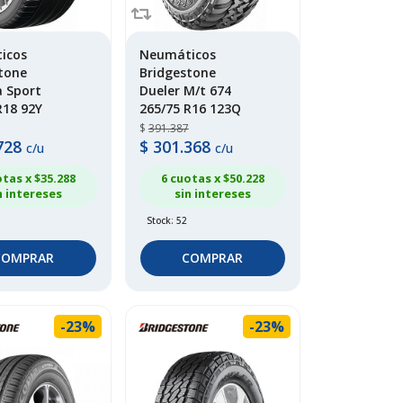
icos
Neumáticos
tone
Bridgestone
 Sport
Dueler M/t 674
R18 92Y
265/75 R16 123Q
$
391.387
728
$
301.368
c/u
c/u
otas x $
35.288
6 cuotas x $
50.228
n intereses
sin intereses
Stock: 52
COMPRAR
COMPRAR
-23%
-23%