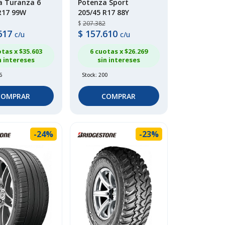
a Turanza 6
Potenza Sport
R17 99W
205/45 R17 88Y
$
207.382
617
$
157.610
c/u
c/u
otas x $
35.603
6 cuotas x $
26.269
n intereses
sin intereses
6
Stock: 200
COMPRAR
COMPRAR
-24%
-23%