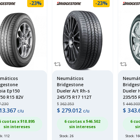
-23%
-23%
máticos
Neumáticos
Neumát
dgestone
Bridgestone
Bridges
pia Ep150
Dueler A/t Rh-s
Dueler 
/50 R15 82V
245/75 R17 112T
235/55 
7.230
$
362.353
$
446.303
13.367
$
279.012
$
343.
c/u
c/u
6 cuotas x $
18.895
6 cuotas x $
46.502
6 cu
sin intereses
sin intereses
si
ck: 112
Stock: 26
Stock: 16