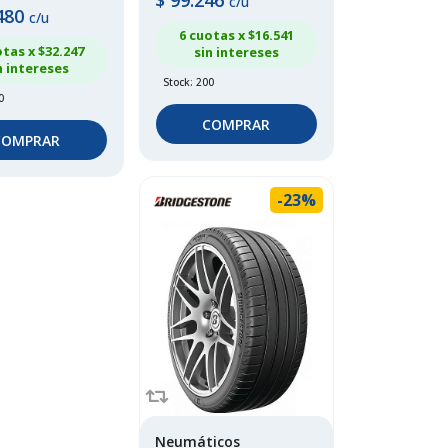
$
99.246
c/u
480
c/u
6 cuotas x $
16.541
otas x $
32.247
sin intereses
n intereses
Stock: 200
0
COMPRAR
COMPRAR
-23%
Neumáticos