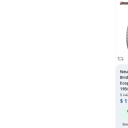
sumaxx
(34)
sumitomo
(7)
tianfu
(1)
toyo
(124)
tracmax
(28)
wanli
(29)
westlake
(193)
windforce
(41)
yokohama
(41)
Neu
Bri
Eco
195
$
14
$
1
Sto