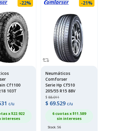
-22%
-21%
icos
Neumáticos
ser
Comforser
rain Cf1100
Serie Hp Cf510
R18 103T
205/55 R15 88V
$
88.011
531
$
69.529
c/u
c/u
otas x $
22.922
6 cuotas x $
11.589
n intereses
sin intereses
Stock: 56