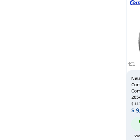
sumaxx
(35)
sumitomo
(7)
tianfu
(1)
toyo
(124)
tracmax
(28)
wanli
(29)
westlake
(193)
windforce
(41)
yokohama
(41)
Neu
Com
Com
205
$
11
$
9
Stoc