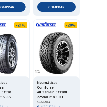
COMPRAR
COMPRAR
-21%
-20%
icos
Neumáticos
ser
Comforser
p Cf510
All Terrain Cf1100
R16 99V
225/60 R18 104T
$
156.914