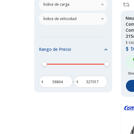
dunlop
(252)
falken
(165)
firestone
(68)
Neu
general tire
(1)
Com
Com
goodride
(238)
215
goodyear
(150)
$
13
grenlander
(38)
$
1
Rango de Precio
habilead
(1)
haida
(3)
hankook
(166)
Stoc
hilo
(1)
-
$
$
joyroad
(1)
kapsen
(1)
kelly
(13)
keter
(1)
kingboss
(1)
kumho
(56)
ling long
(69)