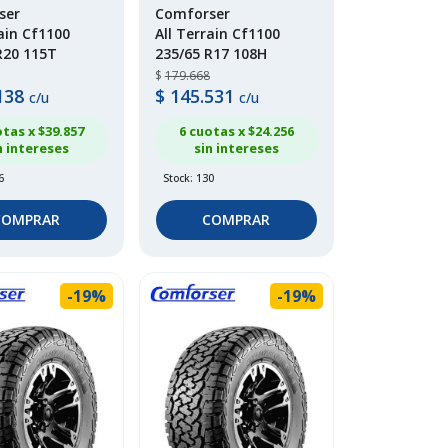
ser
Comforser
rain Cf1100
All Terrain Cf1100
R20 115T
235/65 R17 108H
$
179.668
138
$
145.531
c/u
c/u
otas x $
39.857
6 cuotas x $
24.256
n intereses
sin intereses
6
Stock: 130
COMPRAR
COMPRAR
-19%
-19%