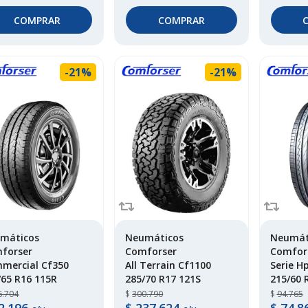
COMPRAR
COMPRAR
-21%
-21%
máticos
Neumáticos
Neumát
forser
Comforser
Comfor
mercial Cf350
All Terrain Cf1100
Serie H
/65 R16 115R
285/70 R17 121S
215/60 
6.704
$
300.790
$
94.765