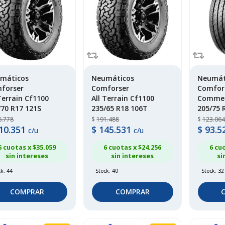
máticos
Neumáticos
Neumát
forser
Comforser
Comfor
Terrain Cf1100
All Terrain Cf1100
Commer
/70 R17 121S
235/65 R18 106T
205/75 
6.778
$
191.488
$
123.064
10.351
$
145.531
$
93.5
c/u
c/u
6 cuotas x $
35.059
6 cuotas x $
24.256
6 cu
sin intereses
sin intereses
si
k: 44
Stock: 40
Stock: 32
COMPRAR
COMPRAR