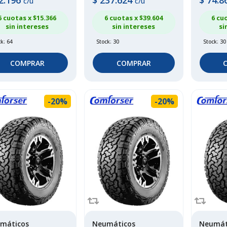
2.196
$
237.624
$
74.8
c/u
c/u
6 cuotas x $
15.366
6 cuotas x $
39.604
6 cu
sin intereses
sin intereses
si
k: 64
Stock: 30
Stock: 30
COMPRAR
COMPRAR
-20%
-20%
máticos
Neumáticos
Neumát