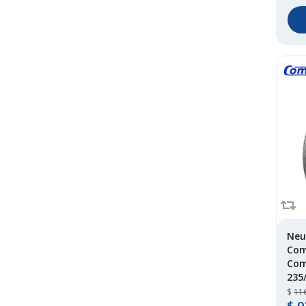
Neu
Com
Com
235
$
11