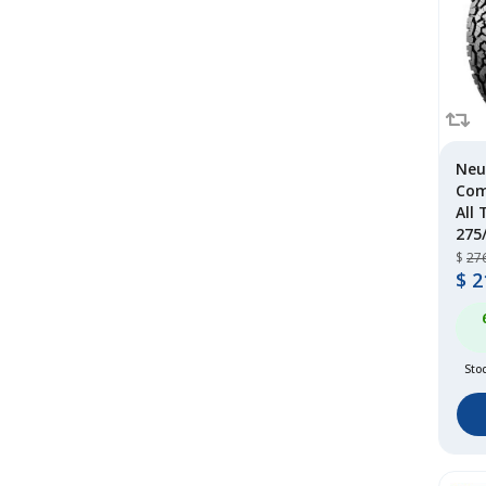
longway
(1)
marshal
(70)
maxxis
(124)
michelin
(318)
mileking
(3)
mirage
(13)
Neu
Com
nexen
(232)
All 
ohtsu
(1)
275
onyx
(15)
$
27
pirelli
(223)
$
2
roadboss
(2)
roadcruza
(2)
roadwing
(28)
Stoc
roadx
(167)
rovelo
(156)
royalblack
(1)
rydanz
(4)