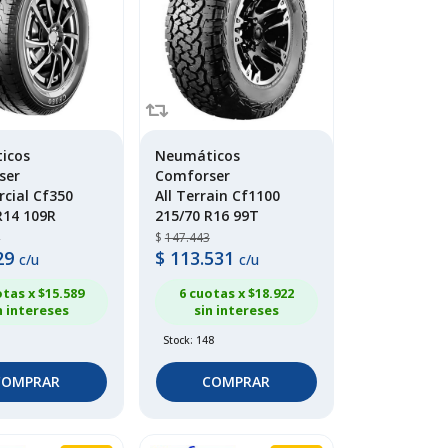
icos
Neumáticos
ser
Comforser
cial Cf350
All Terrain Cf1100
R14 109R
215/70 R16 99T
$
147.443
29
$
113.531
c/u
c/u
otas x $
15.589
6 cuotas x $
18.922
n intereses
sin intereses
Stock: 148
COMPRAR
COMPRAR