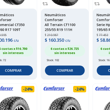
máticos
Neumáticos
Neumát
forser
Comforser
Comfor
mercial Cf350
All Terrain Cf1100
Serie H
/60 R17 109T
255/55 R19 111H
195/65 
3.595
$
210.987
$
77.453
00.196
$
160.350
$
58.8
c/u
c/u
6 cuotas x $
16.700
6 cuotas x $
26.725
6 cuot
sin intereses
sin intereses
k: 72
Stock: 102
Stock: 16
COMPRAR
COMPRAR
-24%
-24%