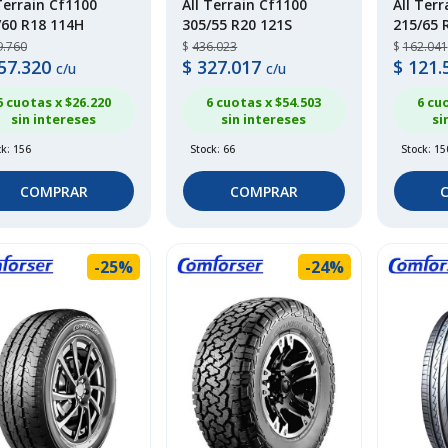
Terrain Cf1100
All Terrain Cf1100
All Ter
/60 R18 114H
305/55 R20 121S
215/65 
9.760
$
436.023
$
162.041
57.320
$
327.017
$
121.
c/u
c/u
6 cuotas x $
26.220
6 cuotas x $
54.503
6 cu
sin intereses
sin intereses
si
ck: 156
Stock: 66
Stock: 15
COMPRAR
COMPRAR
-25%
-24%