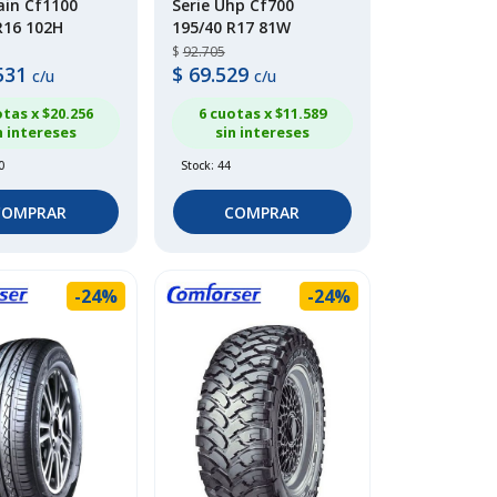
rain Cf1100
Serie Uhp Cf700
R16 102H
195/40 R17 81W
$
92.705
531
$
69.529
c/u
c/u
otas x $
20.256
6 cuotas x $
11.589
n intereses
sin intereses
0
Stock: 44
COMPRAR
COMPRAR
-24%
-24%