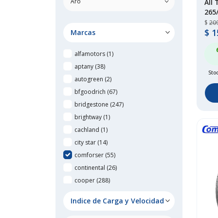
All 
265
$
20
$
1
Marcas
alfamotors
(1)
aptany
(38)
Sto
autogreen
(2)
bfgoodrich
(67)
bridgestone
(247)
brightway
(1)
cachland
(1)
city star
(14)
comforser
(55)
continental
(26)
cooper
(288)
cratos
(1)
Indice de Carga y Velocidad
delmax
(2)