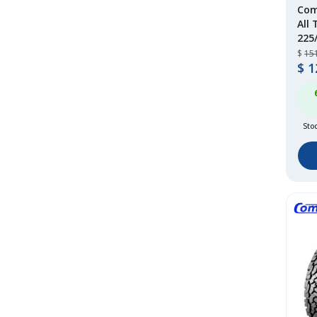
Com
All 
225
$
15
$
1
Sto