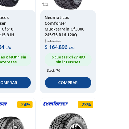
icos
Neumáticos
ser
Comforser
p Cf510
Mud-terrain Cf3000
R15 91H
245/75 R16 120Q
$
216.968
64
$
164.896
c/u
c/u
as x $
9.811
sin
6 cuotas x $
27.483
intereses
sin intereses
Stock: 70
COMPRAR
COMPRAR
-24%
-23%