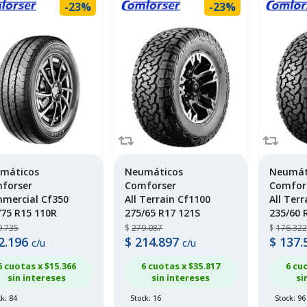
-23%
-23%
máticos
Neumáticos
Neumát
forser
Comforser
Comfor
mercial Cf350
All Terrain Cf1100
All Ter
/75 R15 110R
275/65 R17 121S
235/60 
9.735
$
279.087
$
176.322
2.196
$
214.897
$
137.
c/u
c/u
6 cuotas x $
15.366
6 cuotas x $
35.817
6 cu
sin intereses
sin intereses
si
k: 84
Stock: 16
Stock: 96