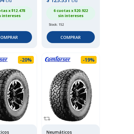
64
$
125.531
c/u
c/u
otas x $
12.478
6 cuotas x $
20.922
n intereses
sin intereses
Stock: 152
COMPRAR
COMPRAR
-20%
-19%
icos
Neumáticos