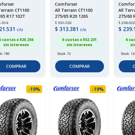
forser
Comforser
Comfor
Terrain Cf1100
All Terrain Cf1100
All Ter
/65 R17 102T
275/65 R20 126S
275/60 
1.914
$
391.726
$
298.923
21.531
$
313.381
$
239.
c/u
c/u
6 cuotas x $
20.256
6 cuotas x $
52.231
6 cu
sin intereses
sin intereses
si
ck: 180
Stock: 72
Stock: 12
COMPRAR
COMPRAR
-19%
-19%