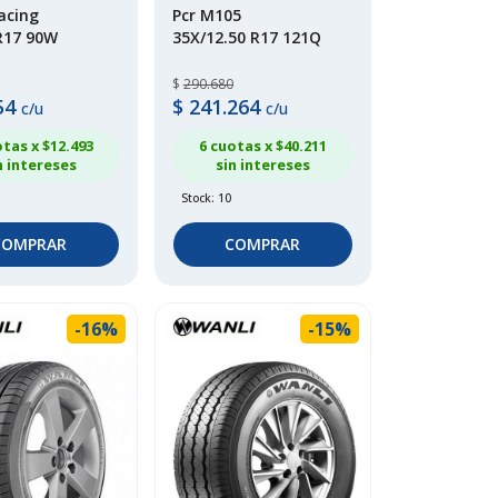
acing
Pcr M105
R17 90W
35X/12.50 R17 121Q
$
290.680
54
$
241.264
c/u
c/u
otas x $
12.493
6 cuotas x $
40.211
n intereses
sin intereses
Stock: 10
COMPRAR
COMPRAR
-16%
-15%