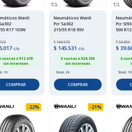
máticos Wanli
Neumáticos Wanli
Neumát
 Sa302
Pcr Sa302
Pcr Sl93
/55 R17 103W
215/55 R18 95V
500 R12
.723
$
186.578
$
50.850
6.017
$
145.531
$
39.6
c/u
c/u
6 cuotas x $
12.670
6 cuotas x $
24.256
6 cuot
sin intereses
sin intereses
k: 10
Stock: 24
Stock: 10
COMPRAR
COMPRAR
-22%
-21%