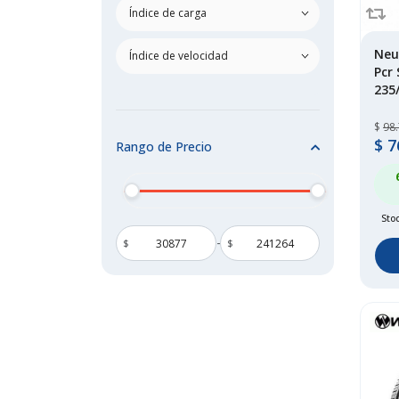
dunlop
(255)
falken
(167)
firestone
(70)
Neu
general tire
(1)
Pcr
235
goodride
(238)
goodyear
(150)
$
98
grenlander
(38)
$
7
Rango de Precio
habilead
(1)
haida
(3)
hankook
(166)
Stoc
hilo
(1)
-
$
$
joyroad
(1)
kapsen
(1)
kelly
(13)
keter
(1)
kingboss
(1)
kumho
(56)
ling long
(69)