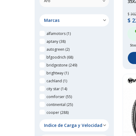
35X
$
30
$
2
Marcas
alfamotors
(1)
aptany
(38)
Stoc
autogreen
(2)
bfgoodrich
(68)
bridgestone
(249)
brightway
(1)
cachland
(1)
city star
(14)
comforser
(55)
continental
(25)
cooper
(288)
cratos
(1)
Indice de Carga y Velocidad
delmax
(2)