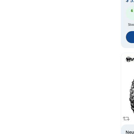
$
5
6
Stoc
Neu