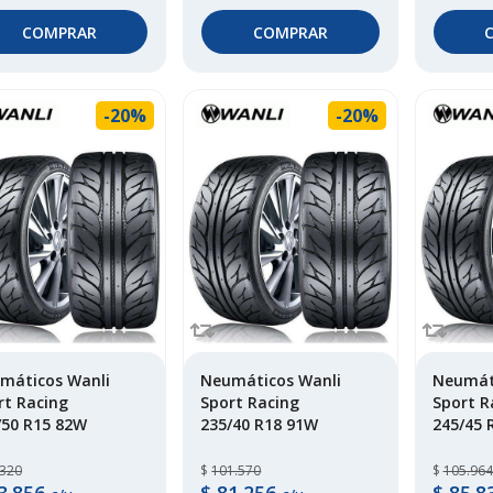
COMPRAR
COMPRAR
-20%
-20%
máticos Wanli
Neumáticos Wanli
Neumát
rt Racing
Sport Racing
Sport R
/50 R15 82W
235/40 R18 91W
245/45 
.320
$
101.570
$
105.964