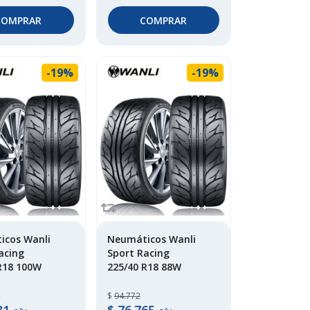
COMPRAR
COMPRAR
-19%
-19%
icos Wanli
Neumáticos Wanli
acing
Sport Racing
R18 100W
225/40 R18 88W
$
94.772