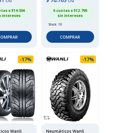
31
$
76.765
c/u
c/u
otas x $
14.306
6 cuotas x $
12.795
n intereses
sin intereses
Stock: 10
COMPRAR
COMPRAR
-17%
-17%
icos Wanli
Neumáticos Wanli