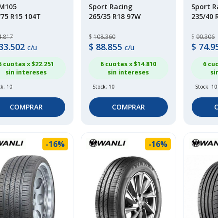
 M105
Sport Racing
Sport R
/75 R15 104T
265/35 R18 97W
235/40 
4.817
$
108.360
$
90.306
33.502
$
88.855
$
74.9
c/u
c/u
6 cuotas x $
22.251
6 cuotas x $
14.810
6 cu
sin intereses
sin intereses
si
k: 10
Stock: 10
Stock: 10
COMPRAR
COMPRAR
-16%
-16%