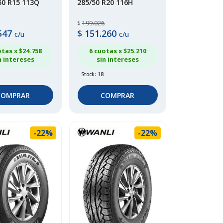
50 R15 113Q
285/50 R20 116H
$
199.026
547
$
151.260
c/u
c/u
otas x $
24.758
6 cuotas x $
25.210
n intereses
sin intereses
Stock: 18
COMPRAR
COMPRAR
-22%
-22%