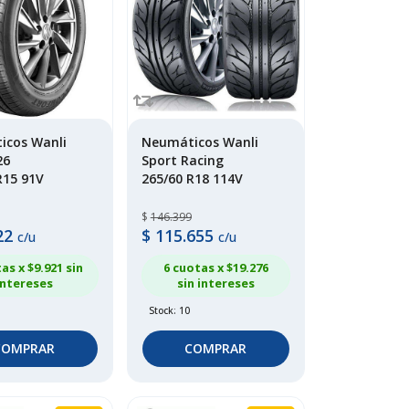
icos Wanli
Neumáticos Wanli
26
Sport Racing
R15 91V
265/60 R18 114V
$
146.399
22
$
115.655
c/u
c/u
as x $
9.921
sin
6 cuotas x $
19.276
intereses
sin intereses
Stock: 10
COMPRAR
COMPRAR