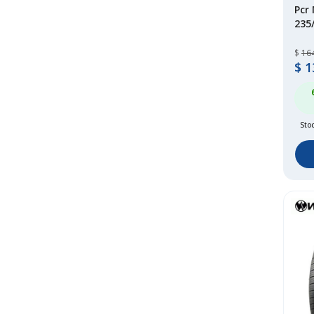
Pcr
235
$
16
$
1
Stoc