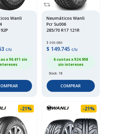
icos Wanli
Neumáticos Wanli
4
Pcr Su006
 92P
285/70 R17 121R
$
191.981
63
$
149.745
c/u
c/u
as x $
6.611
sin
6 cuotas x $
24.958
intereses
sin intereses
Stock: 18
COMPRAR
COMPRAR
-21%
-21%