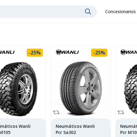
Concesionarios
-25%
-25%
máticos Wanli
Neumáticos Wanli
Neumát
 M105
Pcr Sa302
Pcr M10