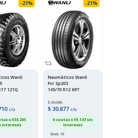
-21%
-21%
icos Wanli
Neumáticos Wanli
5
Pcr Sp203
R17 121Q
145/70 R12 69T
$
39.085
710
$
30.877
c/u
c/u
otas x $
34.285
6 cuotas x $
5.147
sin
n intereses
intereses
Stock: 10