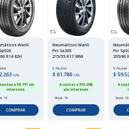
máticos Wanli
Neumáticos Wanli
Neumát
 Sp026
Pcr Sa305
Pcr Sp0
/60 R14 82H
215/55 R17 98W
205/60 
.004
$
78.210
$
75.344
2.263
$
61.786
$
59.5
c/u
c/u
 cuotas x $
8.711
sin
6 cuotas x $
10.298
6 cuot
intereses
sin intereses
k: 10
Stock: 10
Stock: 10
COMPRAR
COMPRAR