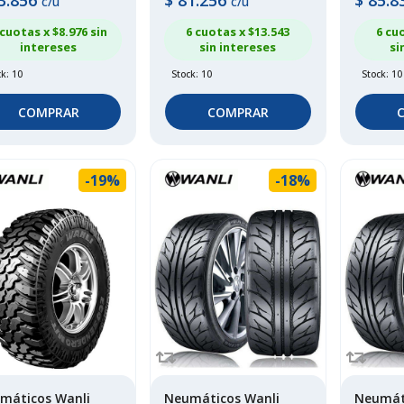
3.856
$
81.256
$
85.8
c/u
c/u
 cuotas x $
8.976
sin
6 cuotas x $
13.543
6 cu
intereses
sin intereses
si
k: 10
Stock: 10
Stock: 10
COMPRAR
COMPRAR
-19%
-18%
máticos Wanli
Neumáticos Wanli
Neumát