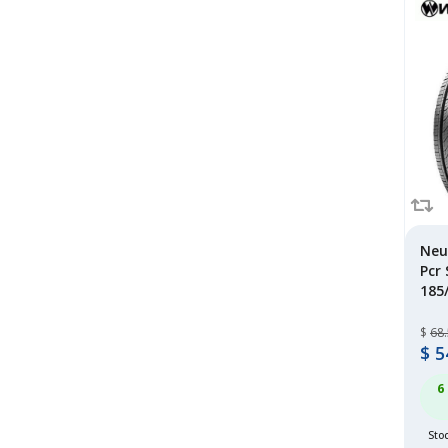
sumaxx
(35)
sumitomo
(7)
tianfu
(1)
toyo
(124)
tracmax
(28)
wanli
(29)
westlake
(193)
windforce
(41)
yokohama
(41)
Neu
Pcr
185
$
68
$
5
6
Stoc