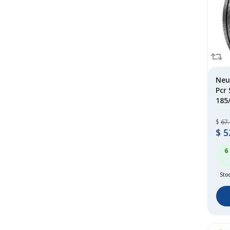
longway
(1)
marshal
(70)
maxxis
(124)
michelin
(322)
mileking
(3)
mirage
(13)
Neu
Pcr
nexen
(232)
185
ohtsu
(1)
onyx
(15)
$
67
pirelli
(219)
$
5
roadboss
(2)
6
roadcruza
(2)
roadwing
(28)
Stoc
roadx
(166)
rovelo
(156)
royalblack
(1)
rydanz
(4)