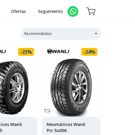
Ofertas
Seguimiento
Recomendados
-25%
-24%
icos Wanli
Neumáticos Wanli
5
Pcr Su006