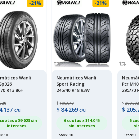
-21%
-21%
máticos Wanli
Neumáticos Wanli
Neumát
 Sp026
Sport Racing
Pcr M10
/70 R13 86H
245/40 R18 93W
295/70 
.528
$
106.670
$
260.392
4.137
$
84.269
$
205.
c/u
c/u
 cuotas x $
9.023
sin
6 cuotas x $
14.045
6 cu
intereses
sin intereses
si
k: 10
Stock: 10
Stock: 1