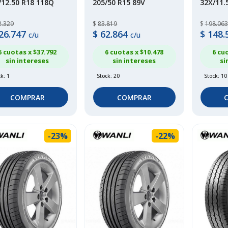
/12.50 R18 118Q
205/50 R15 89V
32X/11.
2.329
$
83.819
$
198.063
26.747
$
62.864
$
148.
c/u
c/u
6 cuotas x $
37.792
6 cuotas x $
10.478
6 cu
sin intereses
sin intereses
si
k: 1
Stock: 20
Stock: 10
COMPRAR
COMPRAR
-23%
-22%