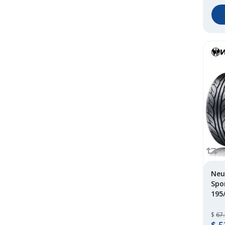
Neu
Spo
195
$
67